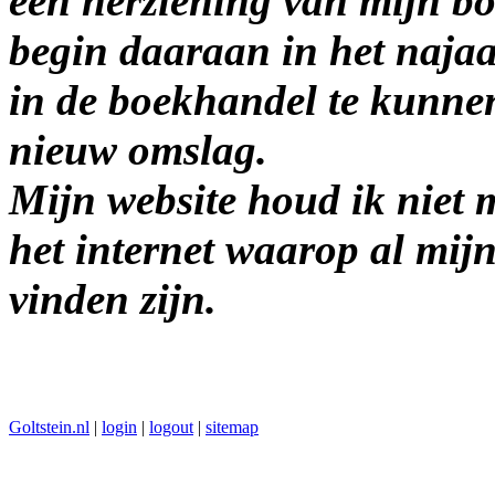
een herziening van mijn b
begin daaraan in het najaa
in de boekhandel te kunne
nieuw omslag.
Mijn website houd ik niet m
het internet waarop al mijn
vinden zijn.
Goltstein.nl
|
login
|
logout
|
sitemap